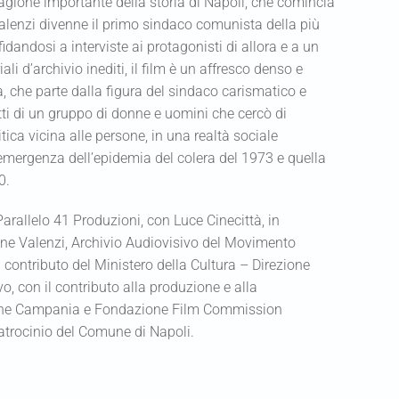
agione importante della storia di Napoli, che comincia
lenzi divenne il primo sindaco comunista della più
fidandosi a interviste ai protagonisti di allora e a un
li d’archivio inediti, il film è un affresco denso e
a, che parte dalla figura del sindaco carismatico e
atti di un gruppo di donne e uomini che cercò di
itica vicina alle persone, in una realtà sociale
’emergenza dell’epidemia del colera del 1973 e quella
0.
rallelo 41 Produzioni, con Luce Cinecittà, in
ne Valenzi, Archivio Audiovisivo del Movimento
 contributo del Ministero della Cultura – Direzione
, con il contributo alla produzione e alla
ione Campania e Fondazione Film Commission
trocinio del Comune di Napoli.