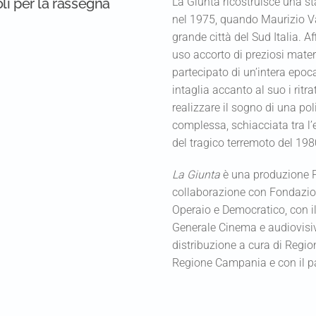
La Giunta ricostruisce una st
li per la rassegna
nel 1975, quando Maurizio Va
grande città del Sud Italia. Af
uso accorto di preziosi materia
partecipato di un’intera epoc
intaglia accanto al suo i ritr
realizzare il sogno di una pol
complessa, schiacciata tra l
del tragico terremoto del 198
La Giunta
è una produzione Pa
collaborazione con Fondazio
Operaio e Democratico, con il
Generale Cinema e audiovisivo
distribuzione a cura di Reg
Regione Campania e con il pa