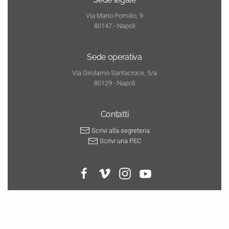
Via Mario Pomilio, 9
80147 - Napoli
Sede operativa
Via Girolamo Santacroce, 5/a
80129 - Napoli
Contatti
Scrivi alla segreteria
Scrivi una PEC
© copyright 2026
Parallelo 41 produzioni coop
- All rights